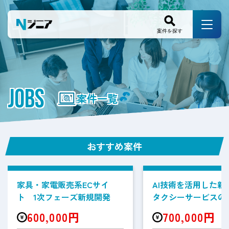
JOBS
案件一覧
おすすめ案件
家具・家電販売系ECサイ
AI技術を活用した新
ト 1次フェーズ新規開発
タクシーサービスの
案件
600,000円
700,000円