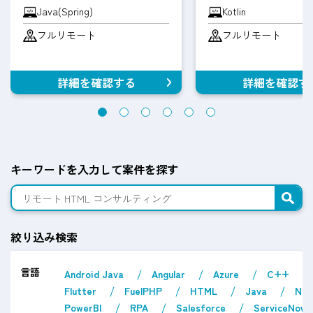
Java(Spring)
Kotlin
フルリモート
フルリモート
詳細を確認する
詳細を確認す
キーワードを入力して案件を探す
絞り込み検索
言語
Android Java
Angular
Azure
C++
Flutter
FuelPHP
HTML
Java
Nex
PowerBI
RPA
Salesforce
ServiceNow