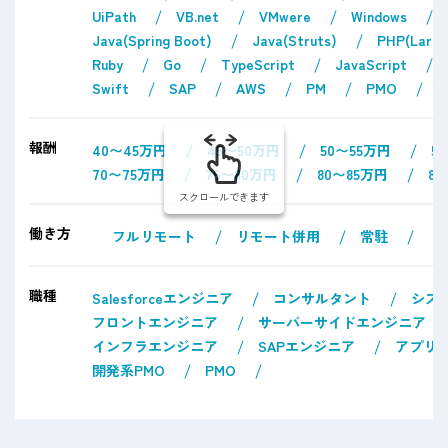
UiPath
VB.net
VMwere
Windows
Java(Spring Boot)
Java(Struts)
PHP(Larav
Ruby
Go
TypeScript
JavaScript
Swift
SAP
AWS
PM
PMO
報酬
40〜45万円
45〜50万円
50〜55万円
5
70〜75万円
75〜80万円
80〜85万円
8
スクロールできます
働き方
フルリモート
リモート併用
常駐
職種
Salesforceエンジニア
コンサルタント
シス
フロントエンジニア
サーバーサイドエンジニア
インフラエンジニア
SAPエンジニア
アプリ
開発系PMO
PMO