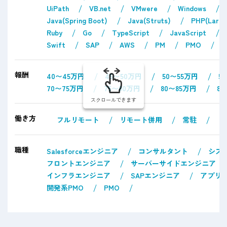
UiPath
VB.net
VMwere
Windows
Java(Spring Boot)
Java(Struts)
PHP(Larav
Ruby
Go
TypeScript
JavaScript
Swift
SAP
AWS
PM
PMO
報酬
40〜45万円
45〜50万円
50〜55万円
5
70〜75万円
75〜80万円
80〜85万円
8
スクロールできます
働き方
フルリモート
リモート併用
常駐
職種
Salesforceエンジニア
コンサルタント
シス
フロントエンジニア
サーバーサイドエンジニア
インフラエンジニア
SAPエンジニア
アプリ
開発系PMO
PMO