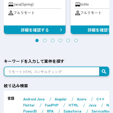
Java(Spring)
Kotlin
フルリモート
フルリモート
詳細を確認する
詳細を確認す
キーワードを入力して案件を探す
絞り込み検索
言語
Android Java
Angular
Azure
C++
Flutter
FuelPHP
HTML
Java
Nex
PowerBI
RPA
Salesforce
ServiceNow