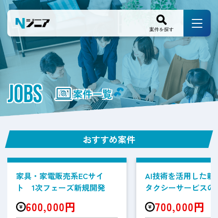
JOBS
案件一覧
おすすめ案件
家具・家電販売系ECサイ
AI技術を活用した新
ト 1次フェーズ新規開発
タクシーサービスの
案件
600,000円
700,000円