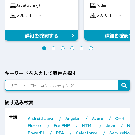
Java(Spring)
Kotlin
フルリモート
フルリモート
詳細を確認する
詳細を確認す
キーワードを入力して案件を探す
絞り込み検索
言語
Android Java
Angular
Azure
C++
Flutter
FuelPHP
HTML
Java
Nex
PowerBI
RPA
Salesforce
ServiceNow