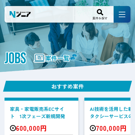
JOBS
案件一覧
おすすめ案件
家具・家電販売系ECサイ
AI技術を活用した新
ト 1次フェーズ新規開発
タクシーサービスの
案件
600,000円
700,000円