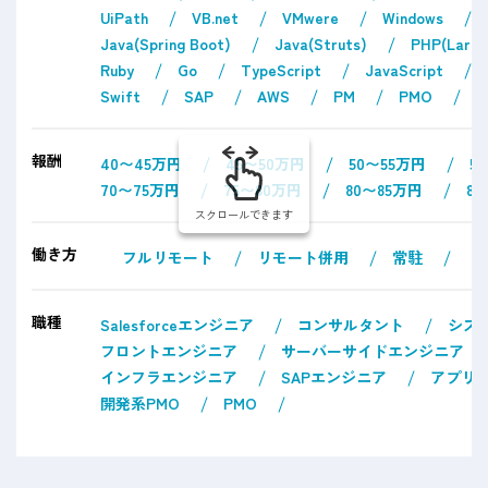
UiPath
VB.net
VMwere
Windows
Java(Spring Boot)
Java(Struts)
PHP(Larav
Ruby
Go
TypeScript
JavaScript
Swift
SAP
AWS
PM
PMO
報酬
40〜45万円
45〜50万円
50〜55万円
5
70〜75万円
75〜80万円
80〜85万円
8
スクロールできます
働き方
フルリモート
リモート併用
常駐
職種
Salesforceエンジニア
コンサルタント
シス
フロントエンジニア
サーバーサイドエンジニア
インフラエンジニア
SAPエンジニア
アプリ
開発系PMO
PMO