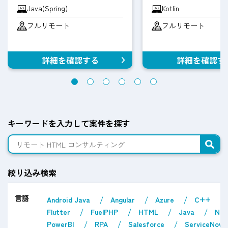
Java(Spring)
Kotlin
フルリモート
フルリモート
詳細を確認する
詳細を確認す
キーワードを入力して案件を探す
絞り込み検索
言語
Android Java
Angular
Azure
C++
Flutter
FuelPHP
HTML
Java
Nex
PowerBI
RPA
Salesforce
ServiceNow