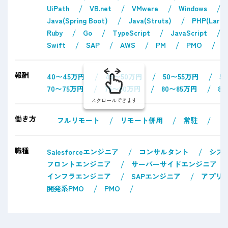
UiPath
VB.net
VMwere
Windows
Java(Spring Boot)
Java(Struts)
PHP(Larav
Ruby
Go
TypeScript
JavaScript
Swift
SAP
AWS
PM
PMO
報酬
40〜45万円
45〜50万円
50〜55万円
5
70〜75万円
75〜80万円
80〜85万円
8
スクロールできます
働き方
フルリモート
リモート併用
常駐
職種
Salesforceエンジニア
コンサルタント
シス
フロントエンジニア
サーバーサイドエンジニア
インフラエンジニア
SAPエンジニア
アプリ
開発系PMO
PMO