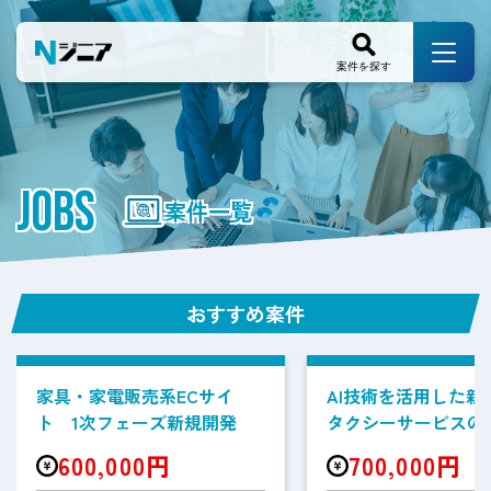
JOBS
案件一覧
おすすめ案件
家具・家電販売系ECサイ
AI技術を活用した新
ト 1次フェーズ新規開発
タクシーサービスの
案件
600,000円
700,000円