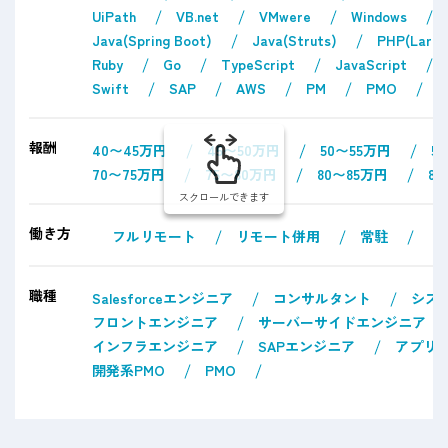
UiPath
VB.net
VMwere
Windows
Java(Spring Boot)
Java(Struts)
PHP(Larav
Ruby
Go
TypeScript
JavaScript
Swift
SAP
AWS
PM
PMO
報酬
40〜45万円
45〜50万円
50〜55万円
5
70〜75万円
75〜80万円
80〜85万円
8
スクロールできます
働き方
フルリモート
リモート併用
常駐
職種
Salesforceエンジニア
コンサルタント
シス
フロントエンジニア
サーバーサイドエンジニア
インフラエンジニア
SAPエンジニア
アプリ
開発系PMO
PMO