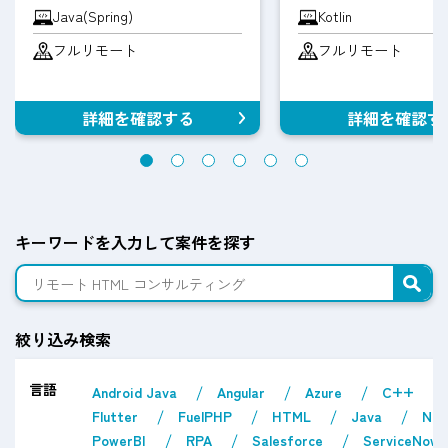
Java(Spring)
Kotlin
フルリモート
フルリモート
詳細を確認する
詳細を確認す
キーワードを入力して案件を探す
絞り込み検索
言語
Android Java
Angular
Azure
C++
Flutter
FuelPHP
HTML
Java
Nex
PowerBI
RPA
Salesforce
ServiceNow