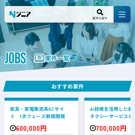
JOBS
案件一覧
おすすめ案件
家具・家電販売系ECサイ
AI技術を活用した新
ト 1次フェーズ新規開発
タクシーサービスの
案件
600,000円
700,000円