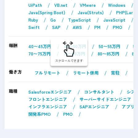
UiPath
VB.net
VMwere
Windows
Java(Spring Boot)
Java(Struts)
PHP(Larav
Ruby
Go
TypeScript
JavaScript
Swift
SAP
AWS
PM
PMO
報酬
40〜45万円
45〜50万円
50〜55万円
5
70〜75万円
75〜80万円
80〜85万円
8
スクロールできます
働き方
フルリモート
リモート併用
常駐
職種
Salesforceエンジニア
コンサルタント
シス
フロントエンジニア
サーバーサイドエンジニア
インフラエンジニア
SAPエンジニア
アプリ
開発系PMO
PMO