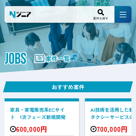
JOBS
案件一覧
おすすめ案件
家具・家電販売系ECサイ
AI技術を活用した新
ト 1次フェーズ新規開発
タクシーサービスの
案件
600,000円
700,000円