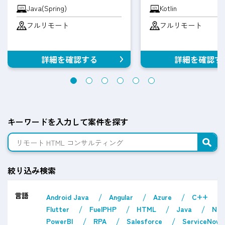
Java(Spring)
Kotlin
フルリモート
フルリモート
詳細を確認する
詳細を確認す
キーワードを入力して案件を探す
絞り込み検索
言語
Android Java
Angular
Azure
C++
Flutter
FuelPHP
HTML
Java
Nex
PowerBI
RPA
Salesforce
ServiceNow