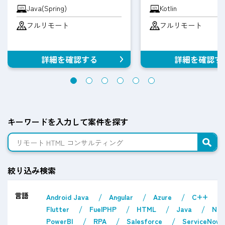
Java(Spring)
Kotlin
フルリモート
フルリモート
詳細を確認する
詳細を確認す
キーワードを入力して案件を探す
絞り込み検索
言語
Android Java
Angular
Azure
C++
Flutter
FuelPHP
HTML
Java
Nex
PowerBI
RPA
Salesforce
ServiceNow