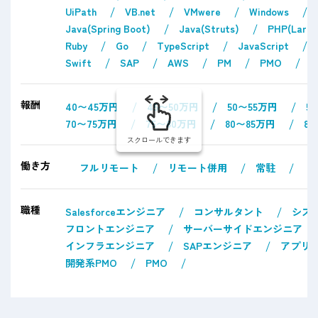
UiPath
VB.net
VMwere
Windows
Java(Spring Boot)
Java(Struts)
PHP(Larav
Ruby
Go
TypeScript
JavaScript
Swift
SAP
AWS
PM
PMO
報酬
40〜45万円
45〜50万円
50〜55万円
5
70〜75万円
75〜80万円
80〜85万円
8
スクロールできます
働き方
フルリモート
リモート併用
常駐
職種
Salesforceエンジニア
コンサルタント
シス
フロントエンジニア
サーバーサイドエンジニア
インフラエンジニア
SAPエンジニア
アプリ
開発系PMO
PMO