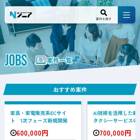
JOBS
案件一覧
おすすめ案件
家具・家電販売系ECサイ
AI技術を活用した新
ト 1次フェーズ新規開発
タクシーサービスの
案件
600,000円
700,000円